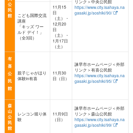
リンク＞中央公民館
公
11月15
https://www.city.isahaya.na
民
日
gasaki.jp/soshiki/90/
こども国際交流
館
（土）・
講座
12月20
「キッズ ワー
日
ルド デイ！」
（土）・
（全3回）
1月17日
（土）
有
諫早市ホームページ＜外部
喜
リンク＞有喜公民館
親子じゃがほり
11月30
公
https://www.city.isahaya.na
体験in有喜
日（日）
民
gasaki.jp/soshiki/95/
館
森
諫早市ホームページ＜外部
山
レンコン堀り体
11月9日
リンク＞森山公民館
公
験
（日）
https://www.city.isahaya.na
民
gasaki.jp/soshiki/99/
館