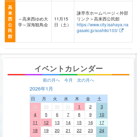
高
来
諫早市ホームページ＜外部
西
～高来西ゆめ大
11月15
リンク＞高来西公民館
公
学～深海観鳥会
日（土）
https://www.city.isahaya.na
民
gasaki.jp/soshiki/103/
館
イベントカレンダー
前の月へ
今月
次の月へ
2026年1月
日
月
火
水
木
金
土
28
29
30
31
1
2
3
4
5
6
7
8
9
10
11
12
13
14
15
16
17
18
19
20
21
22
23
24