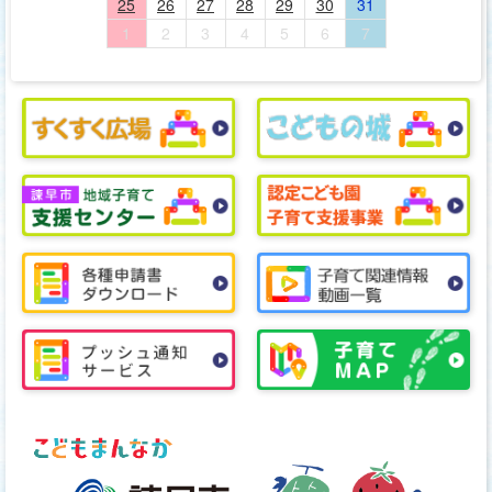
25
26
27
28
29
30
31
1
2
3
4
5
6
7